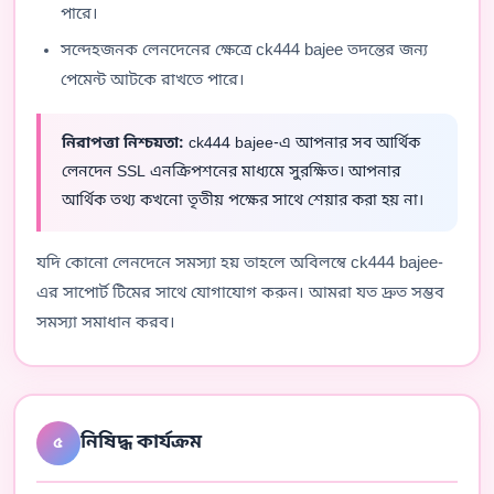
পারে।
সন্দেহজনক লেনদেনের ক্ষেত্রে ck444 bajee তদন্তের জন্য
পেমেন্ট আটকে রাখতে পারে।
নিরাপত্তা নিশ্চয়তা:
ck444 bajee-এ আপনার সব আর্থিক
লেনদেন SSL এনক্রিপশনের মাধ্যমে সুরক্ষিত। আপনার
আর্থিক তথ্য কখনো তৃতীয় পক্ষের সাথে শেয়ার করা হয় না।
যদি কোনো লেনদেনে সমস্যা হয় তাহলে অবিলম্বে ck444 bajee-
এর সাপোর্ট টিমের সাথে যোগাযোগ করুন। আমরা যত দ্রুত সম্ভব
সমস্যা সমাধান করব।
নিষিদ্ধ কার্যক্রম
৫