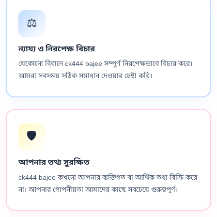
⚖️
ন্যায্য ও নিরপেক্ষ বিচার
যেকোনো বিবাদে ck444 bajee সম্পূর্ণ নিরপেক্ষভাবে বিচার করে।
আমরা সবসময় সঠিক সমাধান দেওয়ার চেষ্টা করি।
🛡️
আপনার তথ্য সুরক্ষিত
ck444 bajee কখনো আপনার ব্যক্তিগত বা আর্থিক তথ্য বিক্রি করে
না। আপনার গোপনীয়তা আমাদের কাছে সবচেয়ে গুরুত্বপূর্ণ।