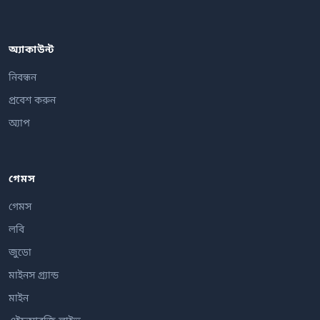
অ্যাকাউন্ট
নিবন্ধন
প্রবেশ করুন
অ্যাপ
গেমস
গেমস
লবি
জুডো
মাইনস গ্র্যান্ড
মাইন