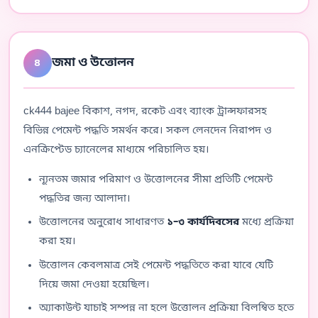
জমা ও উত্তোলন
৪
ck444 bajee বিকাশ, নগদ, রকেট এবং ব্যাংক ট্রান্সফারসহ
বিভিন্ন পেমেন্ট পদ্ধতি সমর্থন করে। সকল লেনদেন নিরাপদ ও
এনক্রিপ্টেড চ্যানেলের মাধ্যমে পরিচালিত হয়।
ন্যূনতম জমার পরিমাণ ও উত্তোলনের সীমা প্রতিটি পেমেন্ট
পদ্ধতির জন্য আলাদা।
উত্তোলনের অনুরোধ সাধারণত
১–৩ কার্যদিবসের
মধ্যে প্রক্রিয়া
করা হয়।
উত্তোলন কেবলমাত্র সেই পেমেন্ট পদ্ধতিতে করা যাবে যেটি
দিয়ে জমা দেওয়া হয়েছিল।
অ্যাকাউন্ট যাচাই সম্পন্ন না হলে উত্তোলন প্রক্রিয়া বিলম্বিত হতে