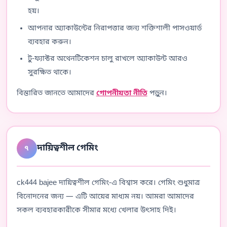
হয়।
আপনার অ্যাকাউন্টের নিরাপত্তার জন্য শক্তিশালী পাসওয়ার্ড
ব্যবহার করুন।
টু-ফ্যাক্টর অথেনটিকেশন চালু রাখলে অ্যাকাউন্ট আরও
সুরক্ষিত থাকে।
বিস্তারিত জানতে আমাদের
গোপনীয়তা নীতি
পড়ুন।
দায়িত্বশীল গেমিং
৭
ck444 bajee দায়িত্বশীল গেমিং-এ বিশ্বাস করে। গেমিং শুধুমাত্র
বিনোদনের জন্য — এটি আয়ের মাধ্যম নয়। আমরা আমাদের
সকল ব্যবহারকারীকে সীমার মধ্যে খেলার উৎসাহ দিই।