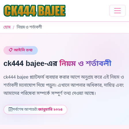
হোম
নিয়ম ও শর্তাবলী
📋 আইনি তথ্য
ck444 bajee-এর
নিয়ম ও শর্তাবলী
ck444 bajee প্ল্যাটফর্ম ব্যবহার করার আগে অনুগ্রহ করে এই নিয়ম ও
শর্তাবলী মনোযোগ দিয়ে পড়ুন। এখানে আপনার অধিকার, দায়িত্ব এবং
আমাদের পরিষেবা সম্পর্কে সম্পূর্ণ তথ্য দেওয়া আছে।
সর্বশেষ আপডেট:
জানুয়ারি ২০২৫