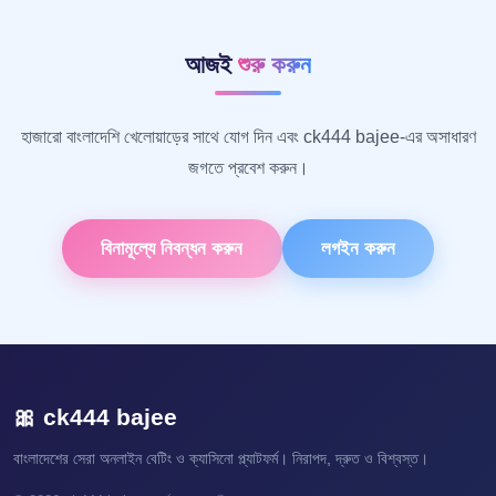
আজই
শুরু করুন
হাজারো বাংলাদেশি খেলোয়াড়ের সাথে যোগ দিন এবং ck444 bajee-এর অসাধারণ
জগতে প্রবেশ করুন।
বিনামূল্যে নিবন্ধন করুন
লগইন করুন
🎀 ck444 bajee
বাংলাদেশের সেরা অনলাইন বেটিং ও ক্যাসিনো প্ল্যাটফর্ম। নিরাপদ, দ্রুত ও বিশ্বস্ত।