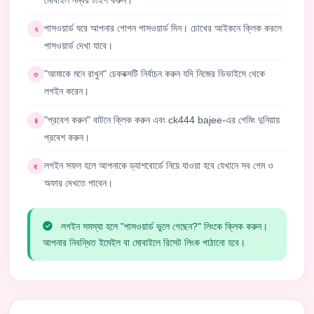
পাসওয়ার্ড ঘরে আপনার গোপন পাসওয়ার্ড দিন। চোখের আইকনে ক্লিক করলে
২
পাসওয়ার্ড দেখা যাবে।
"আমাকে মনে রাখুন" চেকবক্সটি নির্বাচন করুন যদি নিজের ডিভাইসে থেকে
৩
লগইন করেন।
"প্রবেশ করুন" বাটনে ক্লিক করুন এবং ck444 bajee-এর গেমিং দুনিয়ায়
৪
প্রবেশ করুন।
লগইন সফল হলে আপনাকে ড্যাশবোর্ডে নিয়ে যাওয়া হবে যেখানে সব গেম ও
৫
অফার দেখতে পাবেন।
লগইন সমস্যা হলে "পাসওয়ার্ড ভুলে গেছেন?" লিংকে ক্লিক করুন।
আপনার নিবন্ধিত ইমেইল বা মোবাইলে রিসেট লিংক পাঠানো হবে।