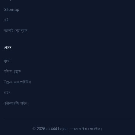
Sitemap
লবি
লয়ালটি প্রোগ্রাম
গেমস
জুডো
মাইনস গ্র্যান্ড
লিজেন্ড অফ পার্সিউস
মাইন
এইচআরজি লাইভ
© 2026 ck444 bajee। সকল অধিকার সংরক্ষিত।