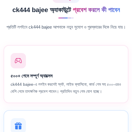
ck444 bajee অ্যাকাউন্টে
প্রবেশ করলে কী পাবেন
প্রতিটি লগইনে ck444 bajee আপনাকে নতুন সুযোগ ও পুরস্কারের দিকে নিয়ে যায়।
৫০০+ গেমে সম্পূর্ণ অ্যাক্সেস
ck444 bajee-এ লগইন করলেই স্লট, লাইভ ক্যাসিনো, কার্ড গেম সহ ৫০০-এরও
বেশি গেমে তাৎক্ষণিক প্রবেশ পাবেন। প্রতিদিন নতুন গেম যোগ হচ্ছে।