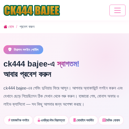
হোম
প্রবেশ করুন
নিরাপদ লগইন পোর্টাল
ck444 bajee-এ
স্বাগতম!
আবার প্রবেশ করুন
ck444 bajee-এর গেমিং দুনিয়ায় ফিরে আসুন। আপনার অ্যাকাউন্টে লগইন করুন এবং
যেখানে ছেড়ে গিয়েছিলেন ঠিক সেখান থেকে শুরু করুন। হাজারো গেম, বোনাস অফার ও
লাইভ ক্যাসিনো — সব কিছু আপনার জন্য অপেক্ষা করছে।
তাৎক্ষণিক লগইন
এনক্রিপ্টেড নিরাপত্তা
মোবাইল সমর্থিত
দৈনিক বোনাস