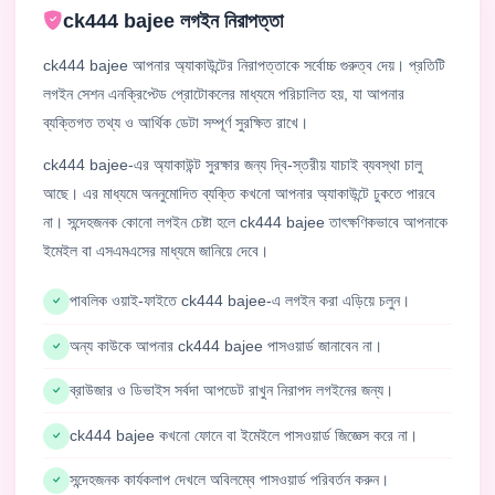
ck444 bajee লগইন নিরাপত্তা
ck444 bajee আপনার অ্যাকাউন্টের নিরাপত্তাকে সর্বোচ্চ গুরুত্ব দেয়। প্রতিটি
লগইন সেশন এনক্রিপ্টেড প্রোটোকলের মাধ্যমে পরিচালিত হয়, যা আপনার
ব্যক্তিগত তথ্য ও আর্থিক ডেটা সম্পূর্ণ সুরক্ষিত রাখে।
ck444 bajee-এর অ্যাকাউন্ট সুরক্ষার জন্য দ্বি-স্তরীয় যাচাই ব্যবস্থা চালু
আছে। এর মাধ্যমে অননুমোদিত ব্যক্তি কখনো আপনার অ্যাকাউন্টে ঢুকতে পারবে
না। সন্দেহজনক কোনো লগইন চেষ্টা হলে ck444 bajee তাৎক্ষণিকভাবে আপনাকে
ইমেইল বা এসএমএসের মাধ্যমে জানিয়ে দেবে।
পাবলিক ওয়াই-ফাইতে ck444 bajee-এ লগইন করা এড়িয়ে চলুন।
অন্য কাউকে আপনার ck444 bajee পাসওয়ার্ড জানাবেন না।
ব্রাউজার ও ডিভাইস সর্বদা আপডেট রাখুন নিরাপদ লগইনের জন্য।
ck444 bajee কখনো ফোনে বা ইমেইলে পাসওয়ার্ড জিজ্ঞেস করে না।
সন্দেহজনক কার্যকলাপ দেখলে অবিলম্বে পাসওয়ার্ড পরিবর্তন করুন।