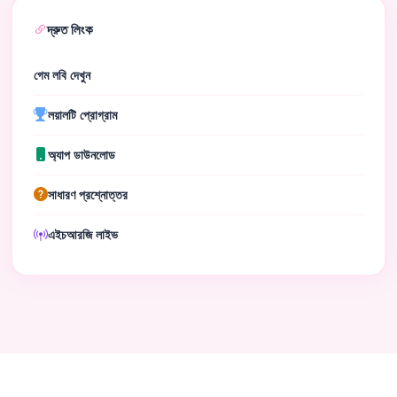
দ্রুত লিংক
গেম লবি দেখুন
লয়ালটি প্রোগ্রাম
অ্যাপ ডাউনলোড
সাধারণ প্রশ্নোত্তর
এইচআরজি লাইভ