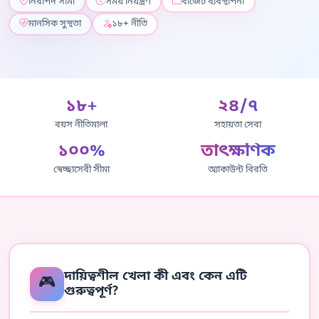
নিরাপদ সীমা
সময় নিয়ন্ত্রণ
বাজেট ব্যবস্থাপনা
মানসিক সুস্থতা
১৮+ নীতি
১৮+
২৪/৭
বয়স নীতিমালা
সহায়তা সেবা
১০০%
তাৎক্ষণিক
স্বেচ্ছাসেবী সীমা
অ্যাকাউন্ট বিরতি
দায়িত্বশীল খেলা কী এবং কেন এটি
🎮
গুরুত্বপূর্ণ?