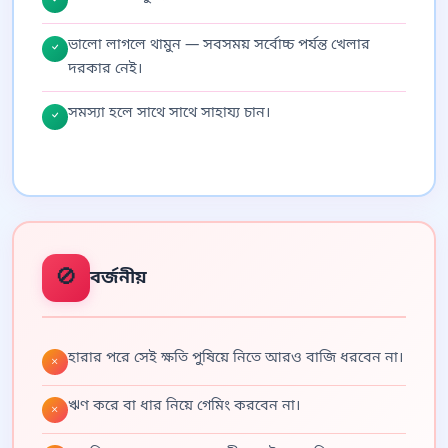
ভালো লাগলে থামুন — সবসময় সর্বোচ্চ পর্যন্ত খেলার
দরকার নেই।
সমস্যা হলে সাথে সাথে সাহায্য চান।
🚫
বর্জনীয়
হারার পরে সেই ক্ষতি পুষিয়ে নিতে আরও বাজি ধরবেন না।
ঋণ করে বা ধার নিয়ে গেমিং করবেন না।