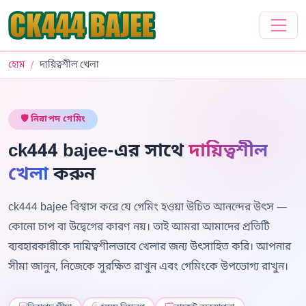
হোম
দায়িত্বশীল খেলা
🛡️ নিরাপদ গেমিং
ck444 bajee-এর সাথে
দায়িত্বশীল
খেলা
করুন
ck444 bajee বিশ্বাস করে যে গেমিং হওয়া উচিত আনন্দের উৎস —
কোনো চাপ বা উদ্বেগের কারণ নয়। তাই আমরা আমাদের প্রতিটি
ব্যবহারকারীকে দায়িত্বশীলভাবে খেলার জন্য উৎসাহিত করি। আপনার
সীমা জানুন, নিজেকে সুরক্ষিত রাখুন এবং গেমিংকে উপভোগ্য রাখুন।