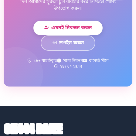
দিন।
আমাদের সুরক্ষা টুল ব্যবহার করে নিশ্চিন্তে গেমিং
উপভোগ করুন।
এখনই নিবন্ধন করুন
লগইন করুন
১৮+ যাচাইকৃত
সময় নিয়ন্ত্রণ
বাজেট সীমা
২৪/৭ সহায়তা