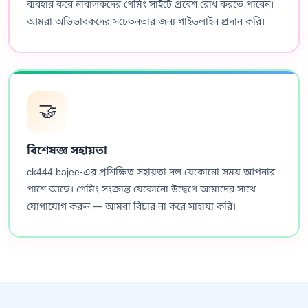
ব্যবহার করে নাবালকদের গেমিং সাইটে প্রবেশ রোধ করতে পারেন।
আমরা অভিভাবকদের সচেতনতার জন্য গাইডলাইন প্রদান করি।
🤝
বিশেষজ্ঞ সহায়তা
ck444 bajee-এর প্রশিক্ষিত সহায়তা দল যেকোনো সময় আপনার
পাশে আছে। গেমিং সংক্রান্ত যেকোনো উদ্বেগে আমাদের সাথে
যোগাযোগ করুন — আমরা বিচার না করে সাহায্য করি।