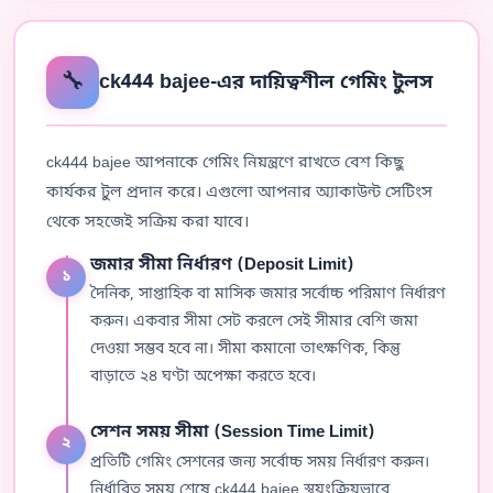
🔧
ck444 bajee-এর দায়িত্বশীল গেমিং টুলস
ck444 bajee আপনাকে গেমিং নিয়ন্ত্রণে রাখতে বেশ কিছু
কার্যকর টুল প্রদান করে। এগুলো আপনার অ্যাকাউন্ট সেটিংস
থেকে সহজেই সক্রিয় করা যাবে।
জমার সীমা নির্ধারণ (Deposit Limit)
১
দৈনিক, সাপ্তাহিক বা মাসিক জমার সর্বোচ্চ পরিমাণ নির্ধারণ
করুন। একবার সীমা সেট করলে সেই সীমার বেশি জমা
দেওয়া সম্ভব হবে না। সীমা কমানো তাৎক্ষণিক, কিন্তু
বাড়াতে ২৪ ঘণ্টা অপেক্ষা করতে হবে।
সেশন সময় সীমা (Session Time Limit)
২
প্রতিটি গেমিং সেশনের জন্য সর্বোচ্চ সময় নির্ধারণ করুন।
নির্ধারিত সময় শেষে ck444 bajee স্বয়ংক্রিয়ভাবে