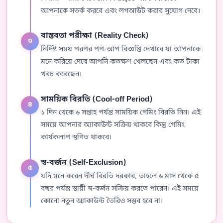
আপনাকে সতর্ক করবে এবং লগআউট করার সুযোগ দেবে।
বাস্তবতা পরীক্ষা (Reality Check)
৩
নির্দিষ্ট সময় পরপর পপ-আপ বিজ্ঞপ্তি দেখাবে যা আপনাকে
মনে করিয়ে দেবে আপনি কতক্ষণ খেলছেন এবং কত টাকা
খরচ করেছেন।
সাময়িক বিরতি (Cool-off Period)
৪
১ দিন থেকে ৬ সপ্তাহ পর্যন্ত সাময়িক গেমিং বিরতি নিন। এই
সময়ে আপনার অ্যাকাউন্ট সক্রিয় থাকবে কিন্তু গেমিং
কার্যকলাপ স্থগিত থাকবে।
স্ব-বর্জন (Self-Exclusion)
৫
যদি মনে করেন দীর্ঘ বিরতি দরকার, তাহলে ৬ মাস থেকে ৫
বছর পর্যন্ত স্থায়ী স্ব-বর্জন সক্রিয় করতে পারেন। এই সময়ে
কোনো নতুন অ্যাকাউন্ট তৈরিও সম্ভব হবে না।