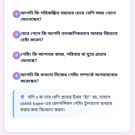
আপনি কি পরিকল্পিত সময়ের চেয়ে বেশি সময় খেলে
২
ফেলেছেন?
হেরে গেলে কি আপনি তাৎক্ষণিকভাবে আবার জিততে
৩
চেষ্টা করেন?
গেমিং কি আপনার কাজ, পরিবার বা ঘুমে প্রভাব
৪
ফেলছে?
আপনি কি কখনো নিজের গেমিং সম্পর্কে অপরাধবোধ
৫
করেছেন?
যদি ৩ বা তার বেশি প্রশ্নের উত্তর "হ্যাঁ" হয়, তাহলে
ck444 bajee-এর রেসপন্সিবল গেমিং টুলগুলো ব্যবহার
করার কথা বিবেচনা করুন।