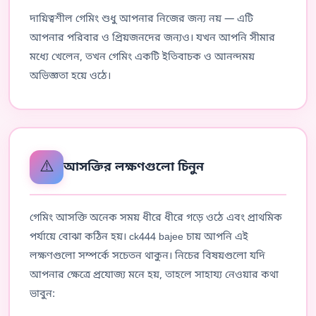
দায়িত্বশীল গেমিং শুধু আপনার নিজের জন্য নয় — এটি
আপনার পরিবার ও প্রিয়জনদের জন্যও। যখন আপনি সীমার
মধ্যে খেলেন, তখন গেমিং একটি ইতিবাচক ও আনন্দময়
অভিজ্ঞতা হয়ে ওঠে।
⚠️
আসক্তির লক্ষণগুলো চিনুন
গেমিং আসক্তি অনেক সময় ধীরে ধীরে গড়ে ওঠে এবং প্রাথমিক
পর্যায়ে বোঝা কঠিন হয়। ck444 bajee চায় আপনি এই
লক্ষণগুলো সম্পর্কে সচেতন থাকুন। নিচের বিষয়গুলো যদি
আপনার ক্ষেত্রে প্রযোজ্য মনে হয়, তাহলে সাহায্য নেওয়ার কথা
ভাবুন: