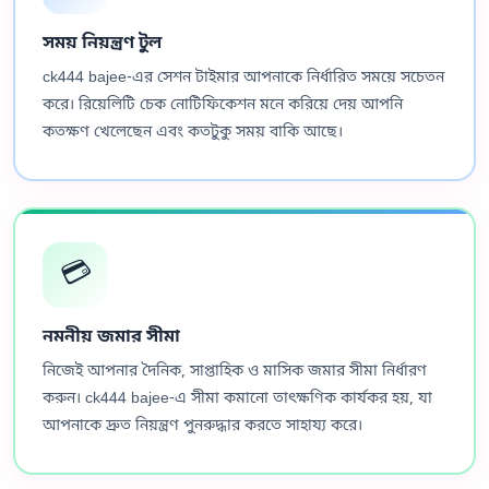
সময় নিয়ন্ত্রণ টুল
ck444 bajee-এর সেশন টাইমার আপনাকে নির্ধারিত সময়ে সচেতন
করে। রিয়েলিটি চেক নোটিফিকেশন মনে করিয়ে দেয় আপনি
কতক্ষণ খেলেছেন এবং কতটুকু সময় বাকি আছে।
💳
নমনীয় জমার সীমা
নিজেই আপনার দৈনিক, সাপ্তাহিক ও মাসিক জমার সীমা নির্ধারণ
করুন। ck444 bajee-এ সীমা কমানো তাৎক্ষণিক কার্যকর হয়, যা
আপনাকে দ্রুত নিয়ন্ত্রণ পুনরুদ্ধার করতে সাহায্য করে।