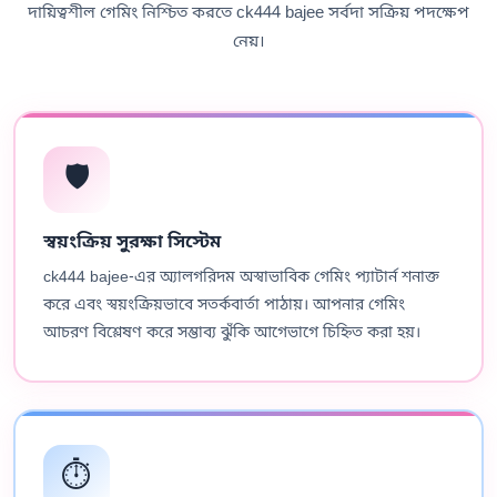
দায়িত্বশীল গেমিং নিশ্চিত করতে ck444 bajee সর্বদা সক্রিয় পদক্ষেপ
নেয়।
🛡️
স্বয়ংক্রিয় সুরক্ষা সিস্টেম
ck444 bajee-এর অ্যালগরিদম অস্বাভাবিক গেমিং প্যাটার্ন শনাক্ত
করে এবং স্বয়ংক্রিয়ভাবে সতর্কবার্তা পাঠায়। আপনার গেমিং
আচরণ বিশ্লেষণ করে সম্ভাব্য ঝুঁকি আগেভাগে চিহ্নিত করা হয়।
⏱️