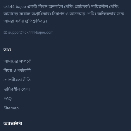
ck444 bajee একটি বিশ্বস্ত অনলাইন গেমিং প্ল্যাটফর্ম। দায়িত্বশীল গেমিং
আমাদের সর্বোচ্চ অগ্রাধিকার। নিরাপদ ও আনন্দময় গেমিং অভিজ্ঞতার জন্য
আমরা সর্বদা প্রতিশ্রুতিবদ্ধ।
📧
support@ck444-bajee.com
তথ্য
আমাদের সম্পর্কে
নিয়ম ও শর্তাবলী
গোপনীয়তা নীতি
দায়িত্বশীল খেলা
FAQ
Sitemap
অ্যাকাউন্ট