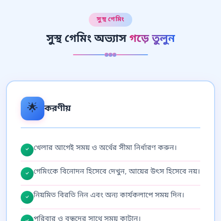
সুস্থ গেমিং
সুস্থ গেমিং অভ্যাস
গড়ে তুলুন
🌟
করণীয়
খেলার আগেই সময় ও অর্থের সীমা নির্ধারণ করুন।
গেমিংকে বিনোদন হিসেবে দেখুন, আয়ের উৎস হিসেবে নয়।
নিয়মিত বিরতি নিন এবং অন্য কার্যকলাপে সময় দিন।
পরিবার ও বন্ধুদের সাথে সময় কাটান।